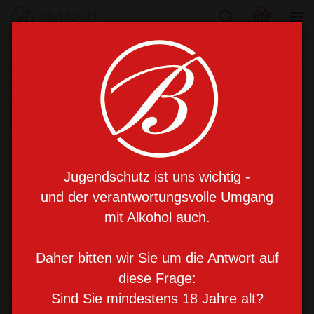
Eine schöne Fassade – und viel
Jugendschutz ist uns wichtig -
dahinter
und der verantwortungsvolle Umgang
mit Alkohol auch.
Unser Stammhaus liegt im „Schmuckkästchen“ der Stadt
Daher bitten wir Sie um die Antwort auf
– in der malerischen Roten Straße. In alten Zeiten diente
diese Frage:
sie als Ausspannquartier für Bauern und Handelsreisende,
die mit Pferd und Wagen in die Stadt kamen. In dieser Zeit
Sind Sie mindestens 18 Jahre alt?