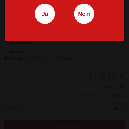
Ja
Nein
Art.Nr.:
v-holzkiste-3er
Lieferzeit:
vorrätig, Lieferung in 1-3 Werktagen
54,00 EUR
18,00 EUR pro Stück
inkl. 19% MwSt. zzgl.
Versand