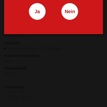
Ja
Nein
Art.Nr.:
b-rum-pr-trin3
Lieferzeit:
vorrätig, Lieferung in 1-3 Werktagen
Verkehrsbezeichnung:
Rum
Alkoholgehalt:
46% Vol.
Verpackung: