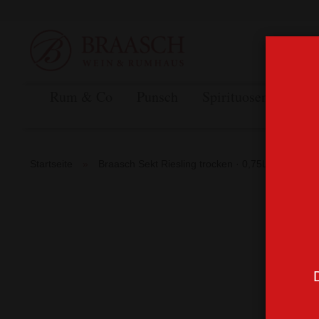
Rum & Co
Punsch
Spirituosen
Likö
Startseite
»
Braasch Sekt Riesling trocken · 0,75L