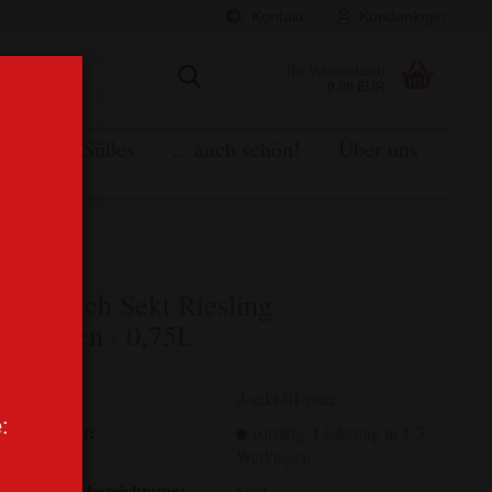
Kontakt
Kundenlogin
Suche...
Ihr Warenkorb
0,00 EUR
alinen & Süßes
... auch schön!
Über uns
Braasch Sekt Riesling
trocken · 0,75L
Art.Nr.:
d-sekt-01-pure
:
Lieferzeit:
vorrätig, Lieferung in 1-3
Werktagen
Verkehrsbezeichnung:
Sekt