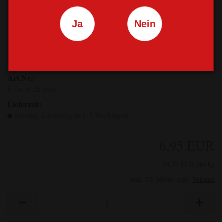
Ja
Nein
Art.Nr.:
b-fas-weih-pure
Lieferzeit:
vorrätig, Lieferung in 1-3 Werktagen
6,95 EUR
34,75 EUR pro kg
inkl. 7% MwSt. zzgl.
Versand