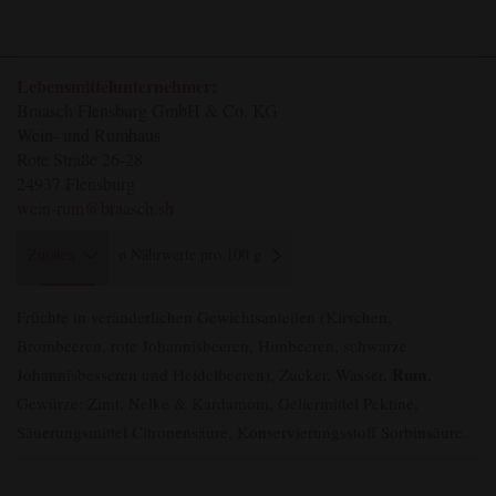
Lebensmittelunternehmer:
Braasch Flensburg GmbH & Co. KG
Wein- und Rumhaus
Rote Straße 26-28
24937 Flensburg
wein-rum@braasch.sh
Zutaten
ø Nährwerte pro 100 g
Früchte in veränderlichen Gewichtsanteilen (Kirschen,
Brombeeren, rote Johannisbeeren, Himbeeren, schwarze
Rum
Johannisbesseren und Heidelbeeren), Zucker, Wasser,
,
Gewürze: Zimt, Nelke & Kardamom, Geliermittel Pektine,
Säuerungsmittel Citronensäure, Konservierungsstoff Sorbinsäure.